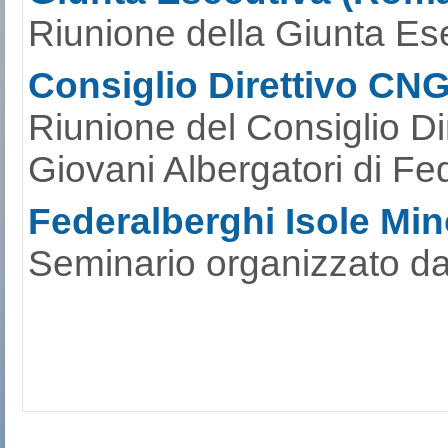
amministrative in materia d
Bilaterale Nazionale del 
Riunione della Giunta Ese
origine, denominazioni lat
Consiglio Direttivo CN
bufalina, prevedendo altre
Riunione del Consiglio Di
e tracciabilità lungo l’inter
Giovani Albergatori di Fe
Federalberghi Isole Mino
Seminario organizzato da